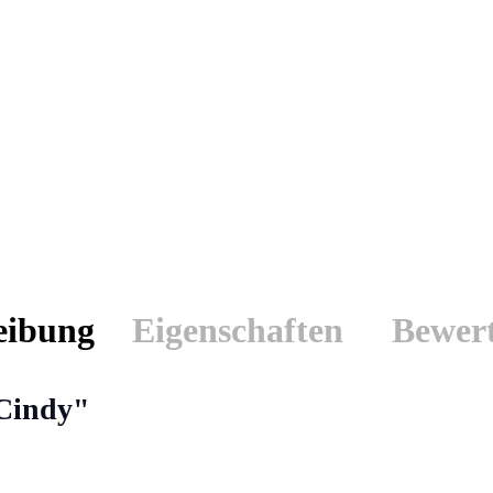
eibung
Eigenschaften
Bewer
 Cindy"