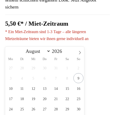
seinem schlichten eleganten Look. Jetzt Angebot
sichern
5,50 €* / Miet-Zeitraum
* Ein Miet-Zeitraum sind 1-3 Tage – alle längeren
Mietzeiträume bieten wir ihnen gerne individuell an
Mo
Di
Mi
Do
Fr
Sa
So
27
28
29
30
31
1
2
3
4
5
6
7
8
9
10
11
12
13
14
15
16
17
18
19
20
21
22
23
24
25
26
27
28
29
30