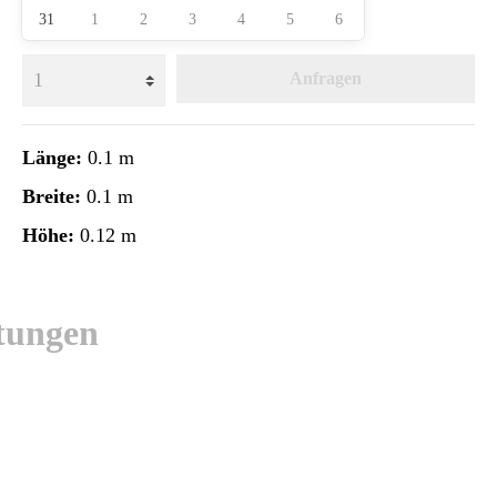
31
1
2
3
4
5
6
Anfragen
Länge:
0.1 m
Breite:
0.1 m
Höhe:
0.12 m
tungen