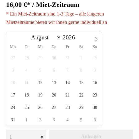
16,00 €* / Miet-Zeitraum
* Ein Miet-Zeitraum sind 1-3 Tage – alle längeren
Mietzeiträume bieten wir ihnen gerne individuell an
Mo
Di
Mi
Do
Fr
Sa
So
27
28
29
30
31
1
2
3
4
5
6
7
8
9
10
11
12
13
14
15
16
17
18
19
20
21
22
23
24
25
26
27
28
29
30
31
1
2
3
4
5
6
Anfragen