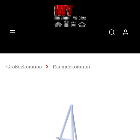
Großdekoration
Raumdekoration