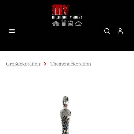
Großdekoration
Themendekoration