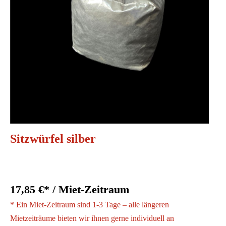
Sitzwürfel silber
17,85 €* / Miet-Zeitraum
* Ein Miet-Zeitraum sind 1-3 Tage – alle längeren
Mietzeiträume bieten wir ihnen gerne individuell an