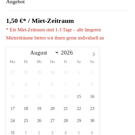
Angebot
1,50 €* / Miet-Zeitraum
* Ein Miet-Zeitraum sind 1-3 Tage – alle längeren
Mietzeiträume bieten wir ihnen gerne individuell an
Mo
Di
Mi
Do
Fr
Sa
So
27
28
29
30
31
1
2
3
4
5
6
7
8
9
10
11
12
13
14
15
16
17
18
19
20
21
22
23
24
25
26
27
28
29
30
31
1
2
3
4
5
6