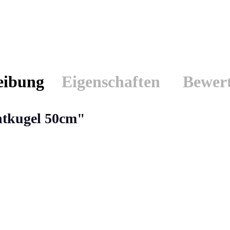
eibung
Eigenschaften
Bewer
htkugel 50cm"