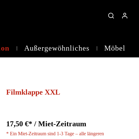
ion
Außergewöhnliches
Möbel
Teelichtgläser
Filmklappe XXL
17,50 €* / Miet-Zeitraum
* Ein Miet-Zeitraum sind 1-3 Tage – alle längeren