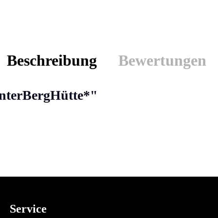
Beschreibung
Bewertungen
nterBergHütte*"
Service