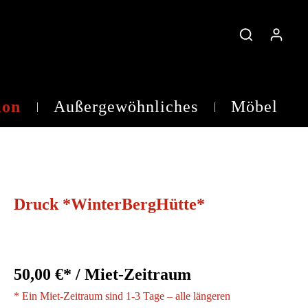
ion
Außergewöhnliches
Möbel
Teelichtgläser
Druck *WinterBergHütte*
50,00 €* / Miet-Zeitraum
* Ein Miet-Zeitraum sind 1-3 Tage – alle längeren