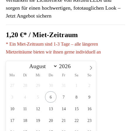
verstärken sie Lichtreflexe von Kerzen/LEDs und
sorgen für einen hochwertigen, fototauglichen Look –
Jetzt Angebot sichern
1,20 €* / Miet-Zeitraum
* Ein Miet-Zeitraum sind 1-3 Tage – alle längeren
Mietzeiträume bieten wir ihnen gerne individuell an
Mo
Di
Mi
Do
Fr
Sa
So
27
28
29
30
31
1
2
3
4
5
6
7
8
9
10
11
12
13
14
15
16
17
18
19
20
21
22
23