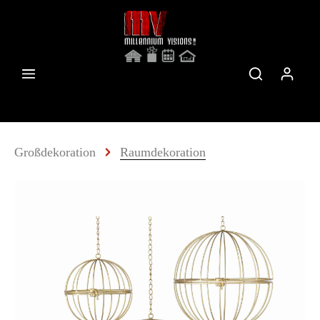
Großdekoration
Raumdekoration