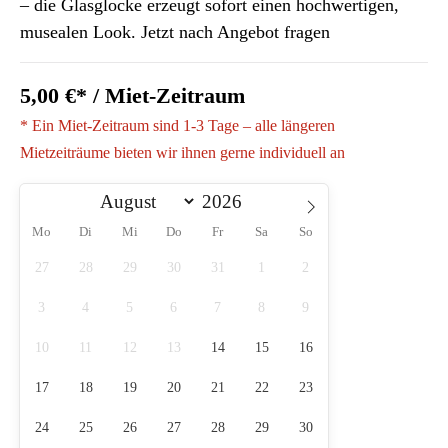
– die Glasglocke erzeugt sofort einen hochwertigen,
musealen Look. Jetzt nach Angebot fragen
5,00 €* / Miet-Zeitraum
* Ein Miet-Zeitraum sind 1-3 Tage – alle längeren
Mietzeiträume bieten wir ihnen gerne individuell an
Mo
Di
Mi
Do
Fr
Sa
So
27
28
29
30
31
1
2
3
4
5
6
7
8
9
10
11
12
13
14
15
16
17
18
19
20
21
22
23
24
25
26
27
28
29
30