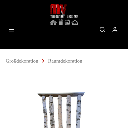
Großdekoration
Raumdekoration