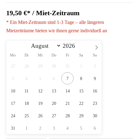
19,50 €* / Miet-Zeitraum
* Ein Miet-Zeitraum sind 1-3 Tage – alle längeren
Mietzeiträume bieten wir ihnen gerne individuell an
Mo
Di
Mi
Do
Fr
Sa
So
27
28
29
30
31
1
2
3
4
5
6
7
8
9
10
11
12
13
14
15
16
17
18
19
20
21
22
23
24
25
26
27
28
29
30
31
1
2
3
4
5
6