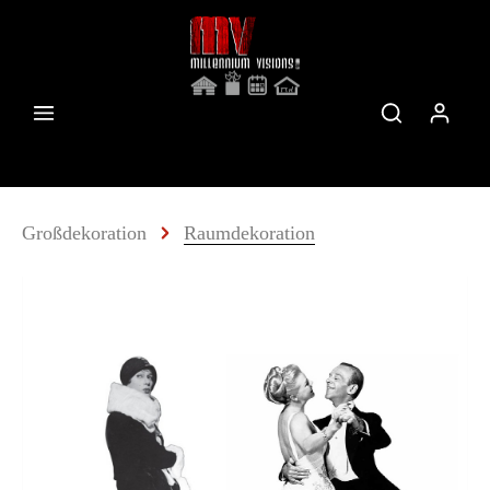
Großdekoration
Raumdekoration